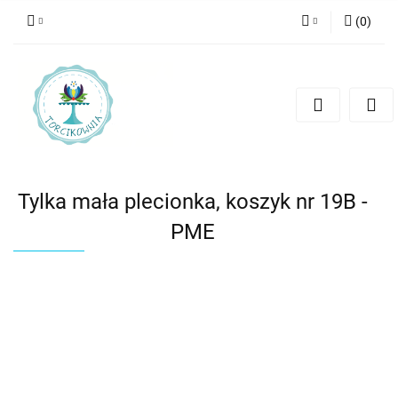
(
0
)
Zaloguj się
Zarejestruj się
Dodaj zgłoszenie
Tylka mała plecionka, koszyk nr 19B -
PME