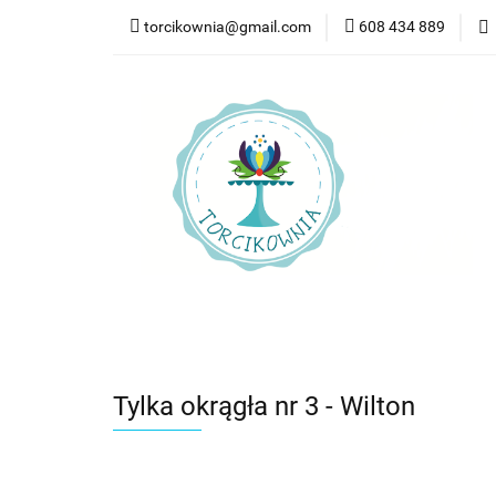
torcikownia@gmail.com
608 434 889
Kateg
Kategorie
Nowości
Bestsellery
Pr
Tylka okrągła nr 3 - Wilton