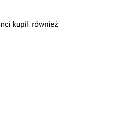
enci kupili również
do
nr 235 -
Tylka duża otwarta
Tylka duża otwarta
gwiada nr 172 - JEM
gwiada nr 1ES - JEM
8.50
10.00