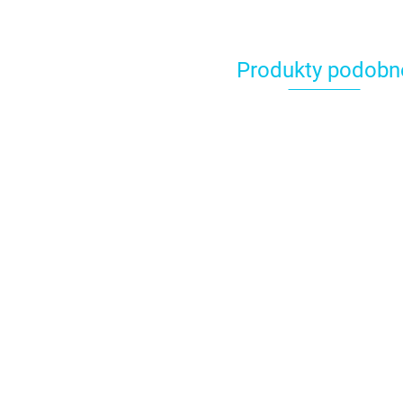
Produkty podobn
Adapter
Adapter (coupler)
(coupler) do
do tylek - Wilton
tylek - PME
Tylka do pask
6.50
6.89
(plecionka) nr 4
Wilton
7.99