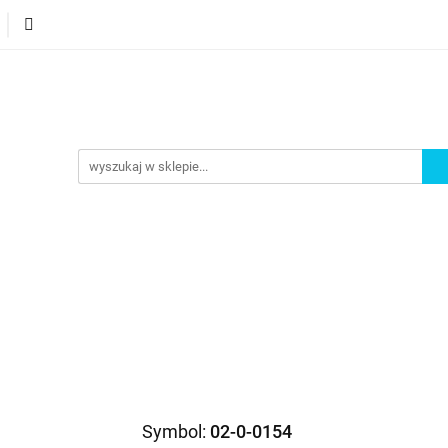
orie
Nowości
Bestsellery
Promocje
Akademi
omocje
Akademia
Symbol:
02-0-0154