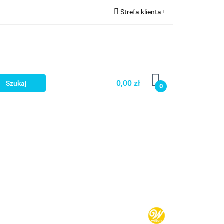
Strefa klienta
a
Zaloguj się
Zarejestruj się
Dodaj zgłoszenie
0,00 zł
0