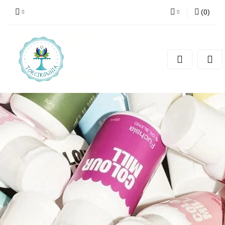
(
0
)
Zaloguj się
Zarejestruj się
Dodaj zgłoszenie