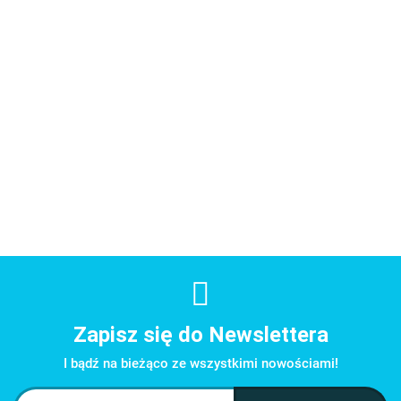
Tylka
Podkład
Claire
okrąg
pod tort
Izomalt,
Bowman
nr 1 -
gruby
BIAŁA masa
BIAŁA masa
karmel
7.99
barwnik
10.89
Wilto
69.89
srebrny
cukrowa do
cukrowa do
cukierniczy
GOLD
28.98
- 30 cm
modelowania
modelowania
500g -
56,6g -
48.00
13.50
1 kg -
250 g -
Saracino
Cake
Saracino
Saracino
Lace
Zapisz się do Newslettera
I bądź na bieżąco ze wszystkimi nowościami!