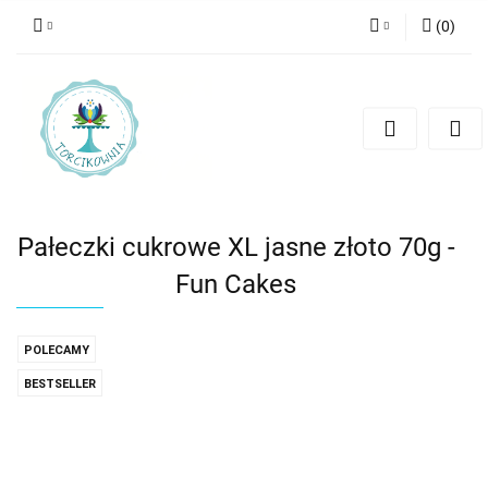
(
0
)
Zaloguj się
Zarejestruj się
Dodaj zgłoszenie
Pałeczki cukrowe XL jasne złoto 70g -
Fun Cakes
POLECAMY
BESTSELLER