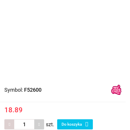
Symbol:
F52600
18.89
szt.
Do koszyka