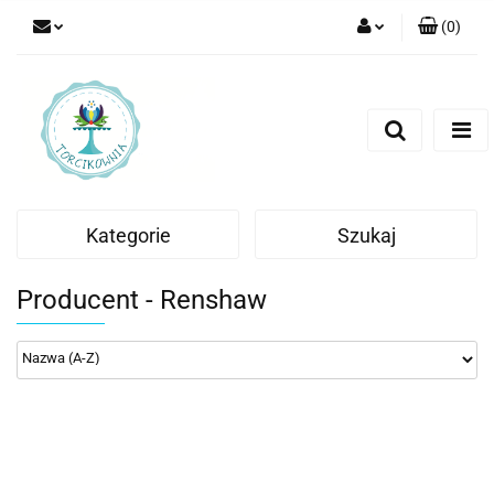
(
0
)
Zaloguj się
Zarejestruj się
Dodaj zgłoszenie
Kategorie
Szukaj
Producent - Renshaw