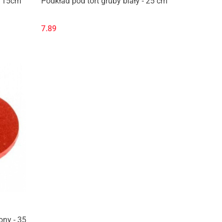
o 15cm
Podkład pod tort gruby biały - 25 cm
7.89
ony - 35