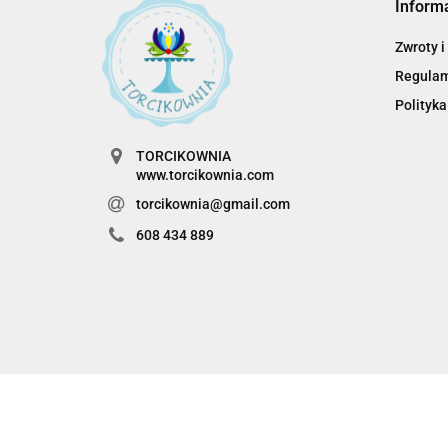
Inform
Zwroty i
Regula
Polityka
TORCIKOWNIA
www.torcikownia.com
torcikownia@gmail.com
608 434 889