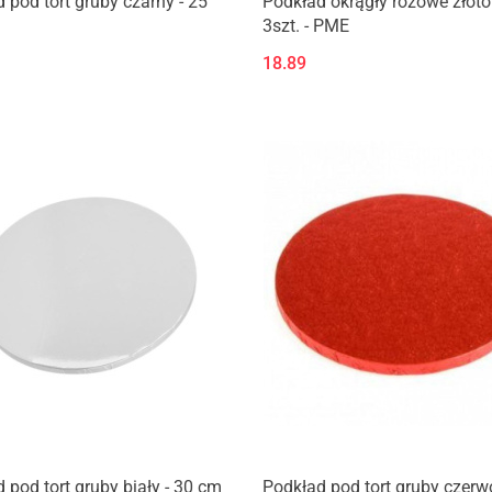
 pod tort gruby czarny - 25
Podkład okrągły różowe złot
3szt. - PME
18.89
Produkt niedostępny
Produkt niedostępny
 pod tort gruby biały - 30 cm
Podkład pod tort gruby czerw