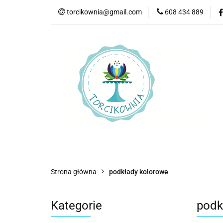
torcikownia@gmail.com
608 434 889
Kateg
Kategorie
Nowości
Bestsellery
P
Strona główna
podkłady kolorowe
Kategorie
podk