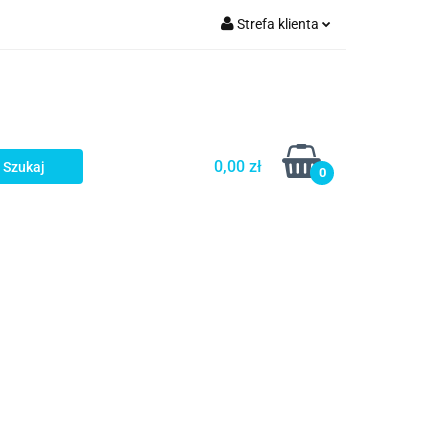
Strefa klienta
a
Zaloguj się
Zarejestruj się
Dodaj zgłoszenie
0,00 zł
0