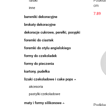
Podkład
farbki
cm
inne
7.89
barwniki dekoracyjne
brokaty dekoracyjne
dekoracje cukrowe, perełki, posypki
foremki do ciastek
foremki do stylu angielskiego
formy do czekoladek
formy do pieczenia
kartony, pudełka
lizaki czekoladowe i cake pops
akcesoria
pastylki czekoladowe
maty i formy silikonowe
Podkład