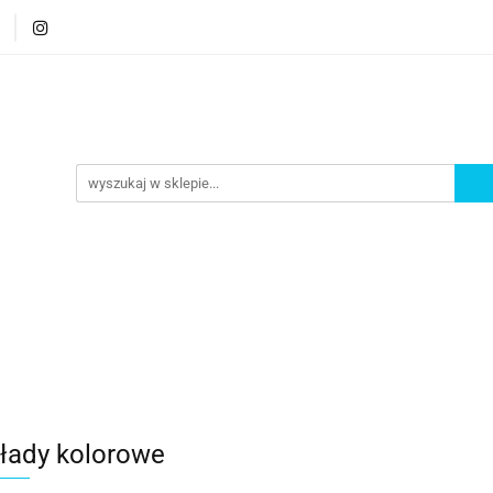
orie
Nowości
Bestsellery
Promocje
Akademi
romocje
Akademia
łady kolorowe