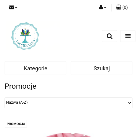
(
0
)
Zaloguj się
Zarejestruj się
Dodaj zgłoszenie
Kategorie
Szukaj
Promocje
PROMOCJA