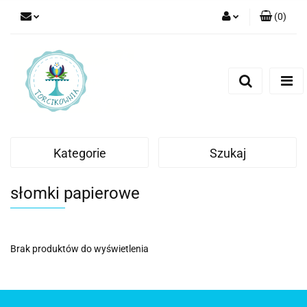
(
0
)
Zaloguj się
Zarejestruj się
Dodaj zgłoszenie
Kategorie
Szukaj
słomki papierowe
Brak produktów do wyświetlenia