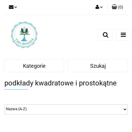
(
0
)
Zaloguj się
Zarejestruj się
Dodaj zgłoszenie
Kategorie
Szukaj
podkłady kwadratowe i prostokątne