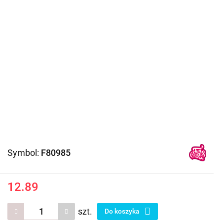
Symbol:
F80985
12.89
szt.
Do koszyka