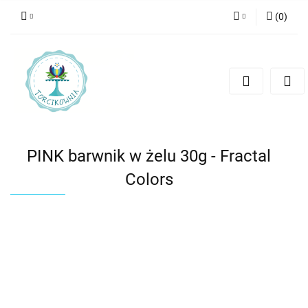
(
0
)
Zaloguj się
Zarejestruj się
Dodaj zgłoszenie
PINK barwnik w żelu 30g - Fractal
Colors