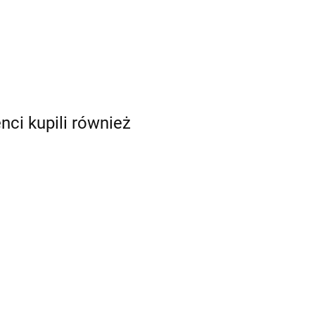
enci kupili również
do
nr 235 -
Tylka duża otwarta
Tylka duża otwarta