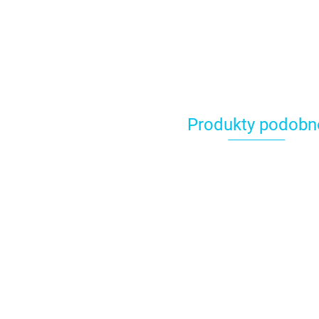
Produkty podobn
Adapter
Adapter (coupler)
(coupler) do
do tylek - Wilton
tylek - PME