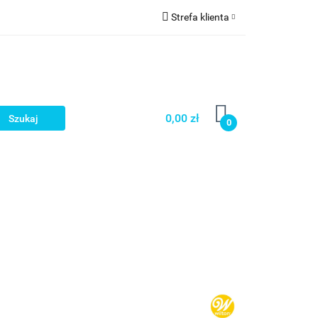
Strefa klienta
a
Zaloguj się
Zarejestruj się
Dodaj zgłoszenie
0,00 zł
0