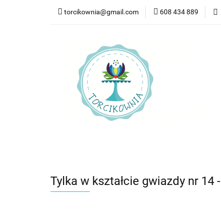
torcikownia@gmail.com
608 434 889
Kateg
Kategorie
Nowości
Bestsellery
Pr
Tylka w kształcie gwiazdy nr 14 -