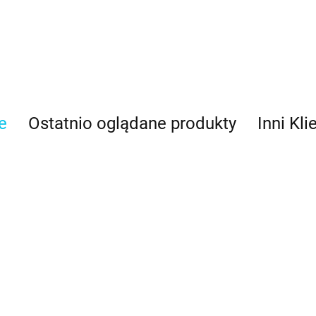
e
Ostatnio oglądane produkty
Inni Kli
Tylka do
Tylka do
Tylka 
trawy nr 233 -
trawy nr 234 -
trawy 
JEM
JEM
JEM
6.50
8.50
8.50