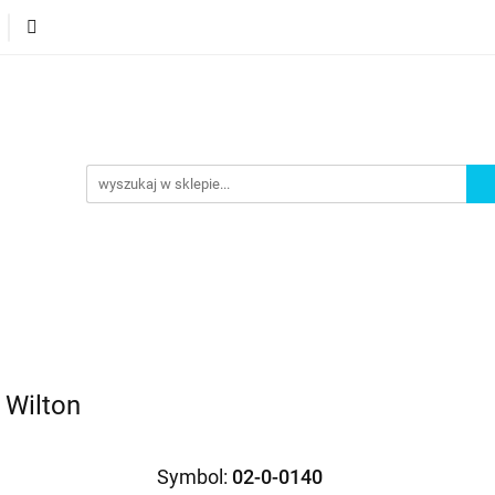
orie
Nowości
Bestsellery
Promocje
Akademi
omocje
Akademia
 Wilton
Symbol:
02-0-0140