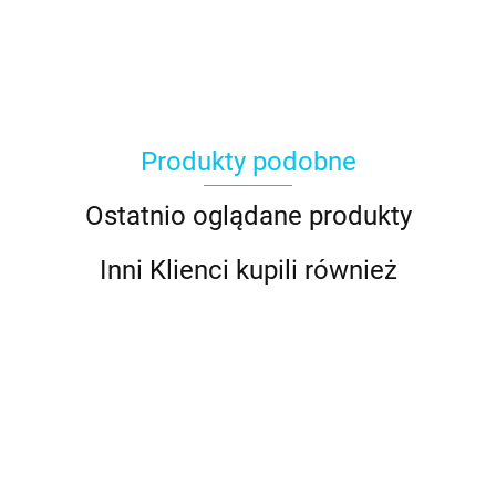
Produkty podobne
Ostatnio oglądane produkty
Inni Klienci kupili również
Tylka do
Tylka do
Tylka do
Adapter
kaligrafii
kaligrafii
kaligrafii
Tylka do
duży
mała nr
mała nr
średnia