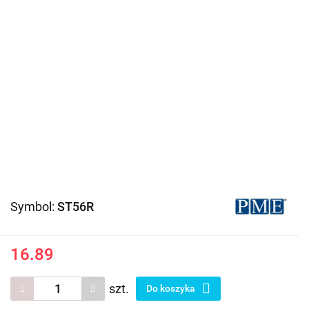
Symbol:
ST56R
16.89
szt.
Do koszyka