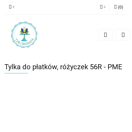
(
0
)
Zaloguj się
Zarejestruj się
Dodaj zgłoszenie
Tylka do płatków, różyczek 56R - PME