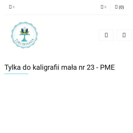
(
0
)
Zaloguj się
Zarejestruj się
Dodaj zgłoszenie
Tylka do kaligrafii mała nr 23 - PME