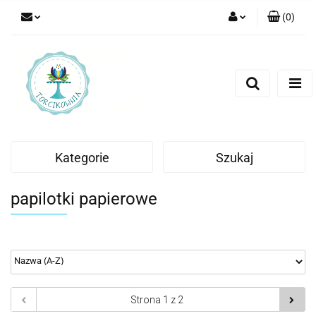
(
0
)
Zaloguj się
Zarejestruj się
Dodaj zgłoszenie
Kategorie
Szukaj
papilotki papierowe