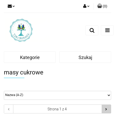
(
0
)
Zaloguj się
Zarejestruj się
Dodaj zgłoszenie
Kategorie
Szukaj
masy cukrowe