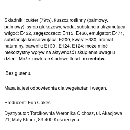
cukier (79%), tłuszcz roślinny (palmowy,
Składniki:
palmowy), syrop glukozowy, woda, substancja utrzymująca
wilgoć: E422, zagęszczacz: E415, E466, emulgator: E471,
substancja konserwująca: E200, kwas: E330, aromat
naturalny, barwnik: E133 , E124.
E124: może mieć
niekorzystny wpływ na aktywność i skupienie uwagi u
dzieci.
Może zawierać śladowe ilości:
orzechów.
Bez glutenu.
Masa ta jest odpowiednia dla wegetarian i wegan.
Producent: Fun Cakes
Dystrybutor: Torcikownia Weronika Cichosz, ul. Akacjowa
21, Mały Klincz, 83-400 Kościerzyna