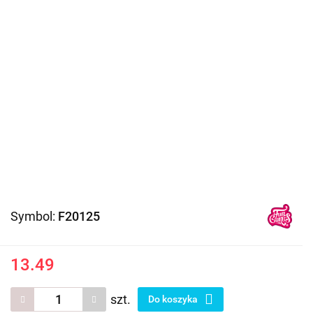
Symbol:
F20125
13.49
szt.
Do koszyka