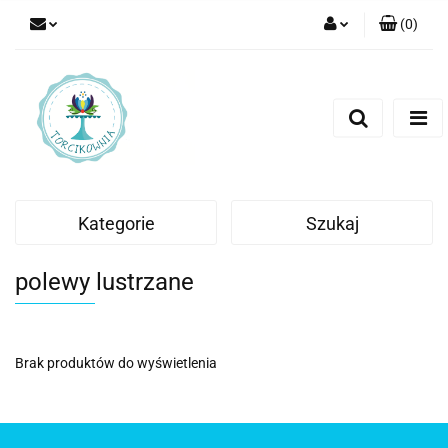
(
0
)
Zaloguj się
Zarejestruj się
Dodaj zgłoszenie
Kategorie
Szukaj
polewy lustrzane
Brak produktów do wyświetlenia