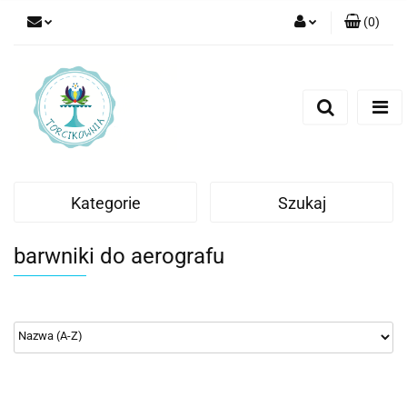
(
0
)
Zaloguj się
Zarejestruj się
Dodaj zgłoszenie
Kategorie
Szukaj
barwniki do aerografu