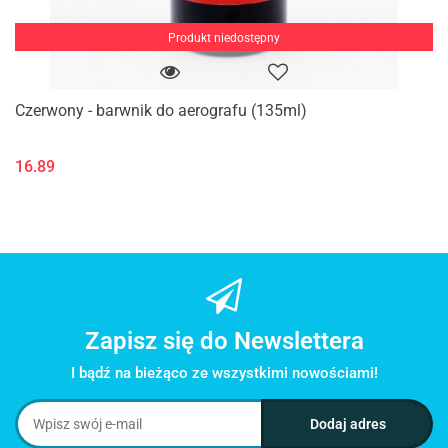
Produkt niedostępny
Czerwony - barwnik do aerografu (135ml)
16.89
Zapisz się do Newslettera
I bądź na bieżąco ze wszystkimi nowościami!