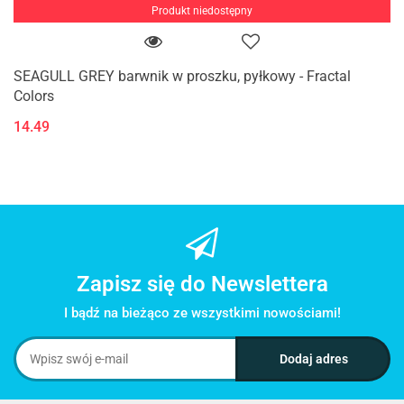
Produkt niedostępny
SEAGULL GREY barwnik w proszku, pyłkowy - Fractal
Colors
14.49
Zapisz się do Newslettera
I bądź na bieżąco ze wszystkimi nowościami!