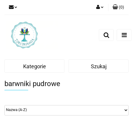
(
0
)
Zaloguj się
Zarejestruj się
Dodaj zgłoszenie
Kategorie
Szukaj
barwniki pudrowe