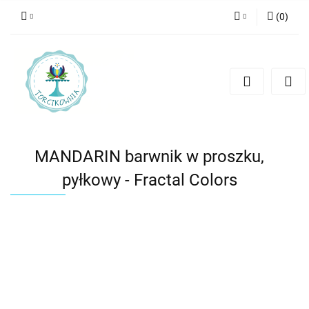
(
0
)
Zaloguj się
Zarejestruj się
Dodaj zgłoszenie
MANDARIN barwnik w proszku,
pyłkowy - Fractal Colors