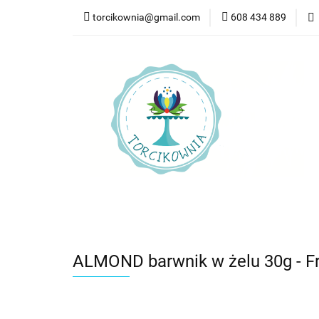
torcikownia@gmail.com
608 434 889
Kateg
Kategorie
Nowości
Bestsellery
Pr
ALMOND barwnik w żelu 30g - Fr