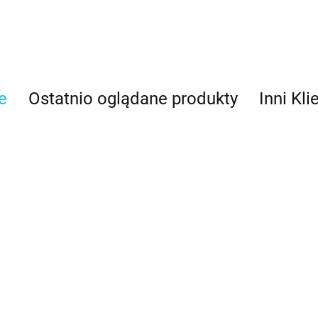
e
Ostatnio oglądane produkty
Inni Kli
Błękitny -
barwnik w
Błękit nieba -
BLUSH barwnik w
proszku (
barwnik w żelu
19.98
żelu 30g - Fractal
NIM barwnik
(28g) - Wilton
Colors
g - Fractal