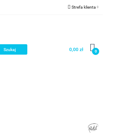
Strefa klienta
a
Zaloguj się
Zarejestruj się
Dodaj zgłoszenie
0,00 zł
0