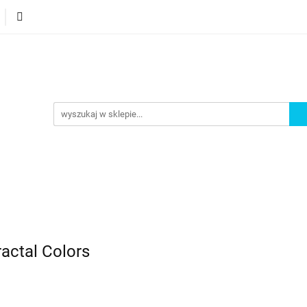
orie
Nowości
Bestsellery
Promocje
Akademi
omocje
Akademia
actal Colors