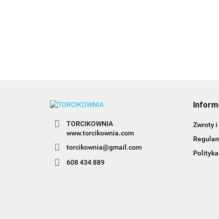
15.49
15.49
Colors
15.49
Inform
TORCIKOWNIA
Zwroty i
www.torcikownia.com
Regula
torcikownia@gmail.com
Polityka
608 434 889