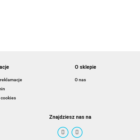
10.89
15.49
acje
O sklepie
 reklamacje
O nas
min
 cookies
Znajdziesz nas na