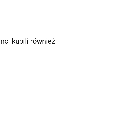
enci kupili również
25g)
Błękitny - barwnik w
BŁĘKITNY barwnik
żelu (35g) - Food
olejowy 18ml - Food