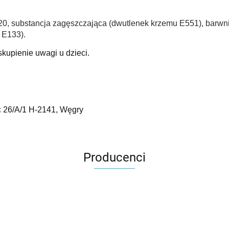
520, substancja zagęszczająca (dwutlenek krzemu E551), barwni
 E133).
kupienie uwagi u dzieci.
 26/A/1 H-2141, Węgry
Producenci