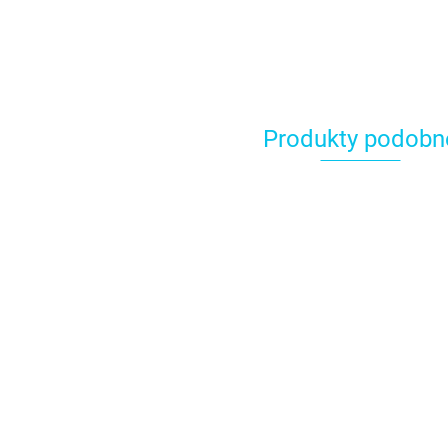
Produkty podobn
AZURE barwnik w
BLACK barwnik w
żelu 30g - Fractal
żelu 30g - Fractal
BLUE DE
Colors
Colors
w żelu 30