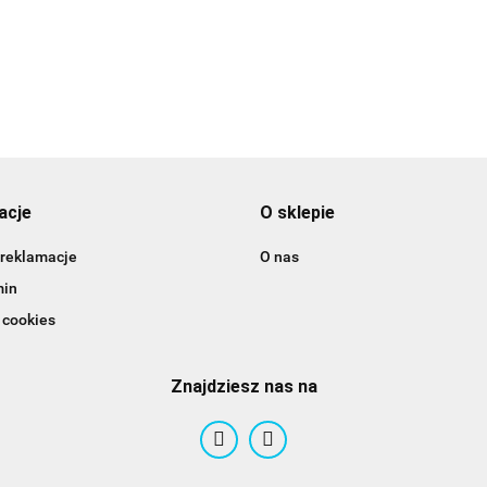
15.49
acje
O sklepie
 reklamacje
O nas
min
 cookies
Znajdziesz nas na