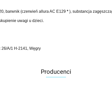
520, barwnik (czerwień allura AC E129
*
), substancja zagęszcza
kupienie uwagi u dzieci.
 26/A/1 H-2141, Węgry
Producenci