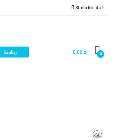
Strefa klienta
a
Zaloguj się
Zarejestruj się
Dodaj zgłoszenie
0,00 zł
0