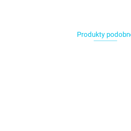
Produkty podobn
AZURE barwnik w
BLACK 
ALMOND barwnik w
żelu 30g - Fractal
żelu 30g
żelu 30g - Fractal
Colors
Colors
Colors
15.49
15.49
15.49