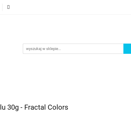
orie
Nowości
Bestsellery
Promocje
Akademi
omocje
Akademia
 30g - Fractal Colors