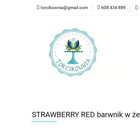
torcikownia@gmail.com
608 434 889
Kateg
Kategorie
Nowości
Bestsellery
Pr
STRAWBERRY RED barwnik w żelu