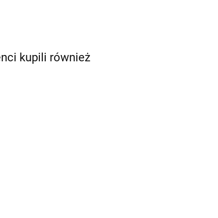
enci kupili również
Błękitny -
barwnik w
eba -
proszku (25g)
Błękitny - barwnik w
w żelu
19.98
żelu (35g) - Food
Wilton
Colours
11.49