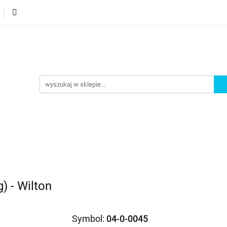
orie
Nowości
Bestsellery
Promocje
Akademi
omocje
Akademia
g) - Wilton
Symbol:
04-0-0045