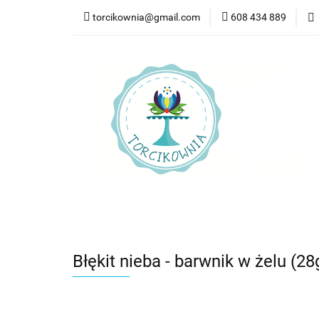
torcikownia@gmail.com
608 434 889
Kateg
Kategorie
Nowości
Bestsellery
Pr
Błękit nieba - barwnik w żelu (28