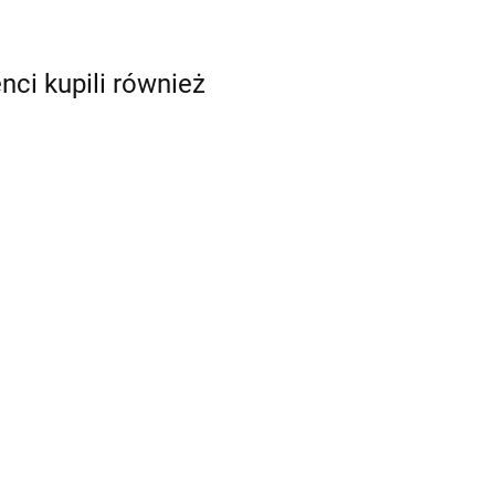
enci kupili również
Brązowy -
Brązowy -
barwnik w
-
barwnik w żelu
żelu (28g) -
Brąz mahoniowy -
10.89
u
(20g) - Food
Wilton
barwnik w żelu
8.49
Colours
(35g) - Food
11.49
Colours