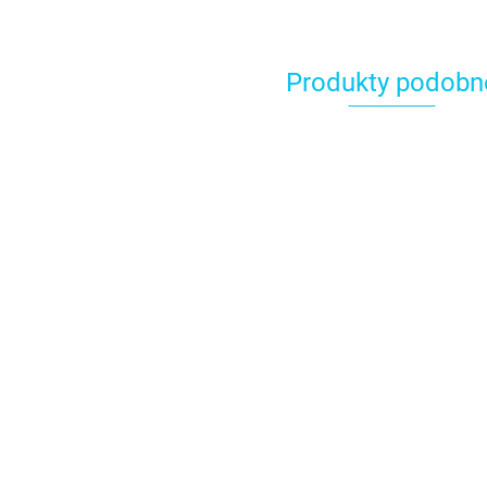
Produkty podobn
Błę
bar
(35
11.
Beige Chamois Power
Co
Ballet Slipper Power
Gel ECRU barwnik w
Gel JASNY RÓŻ
żelu 20g - Food
8.49
barwnik w żelu 20g -
Colours
8.49
Food Colours