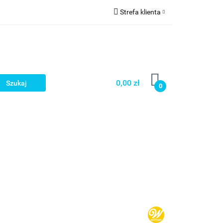
Strefa klienta
a
Zaloguj się
Zarejestruj się
Dodaj zgłoszenie
0,00 zł
0