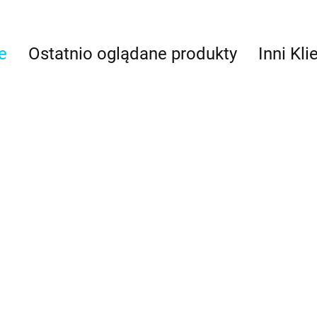
e
Ostatnio oglądane produkty
Inni Kli
kitny -
Brąz kakaowy 
wnik w żelu
Bordowy, burgund
Brąz czekoladowy
barwnik w żel
g) - Food
- barwnik w żelu
- barwnik w żelu
49
(35g) - Food
lours
(35g) - Food
11.49
(35g) - Food
Colours
11.49
11.49
Colours
Colours