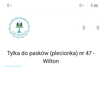
(
0
)
Zaloguj się
Zarejestruj się
Dodaj zgłoszenie
Tylka do pasków (plecionka) nr 47 -
Wilton