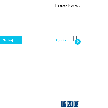
Strefa klienta
a
Zaloguj się
Zarejestruj się
Dodaj zgłoszenie
0,00 zł
0