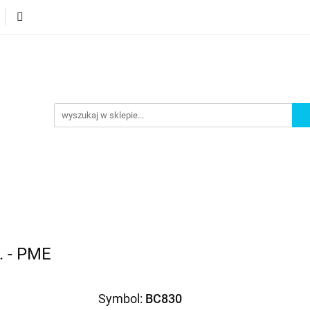
orie
Nowości
Bestsellery
Promocje
Akademi
omocje
Akademia
. - PME
Symbol:
BC830