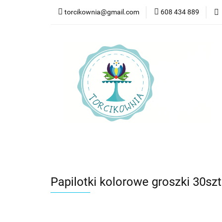
torcikownia@gmail.com
608 434 889
Kateg
Kategorie
Nowości
Bestsellery
Pr
Papilotki kolorowe groszki 30szt