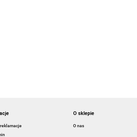
Forma do
czekolady
remka
Foremki (skarpeta,
Foremka z miękką
KULE - Wi
topiny bałwan
12.89
wianek, lampka) -
obwódką CIASTEK
zt.) - Wilton
Wilton
59
- Wilton
16.59
16.59
acje
O sklepie
 reklamacje
O nas
min