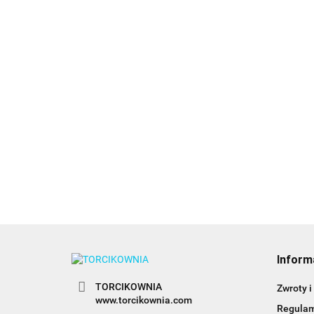
Fo
roz
Czerwony świąteczny
(2s
BIAŁA, śnieżnobiała
16.
- barwnik w żelu (28g)
masa cukrowa 250 g -
- Wilton
Fun Cakes
10.89
13.49
Inform
TORCIKOWNIA
Zwroty i
www.torcikownia.com
Regula