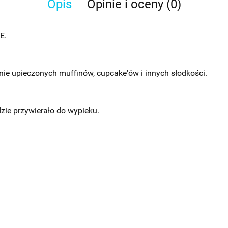
Opis
Opinie i oceny (0)
E.
ie upieczonych muffinów, cupcake'ów i innych słodkości.
dzie przywierało do wypieku.