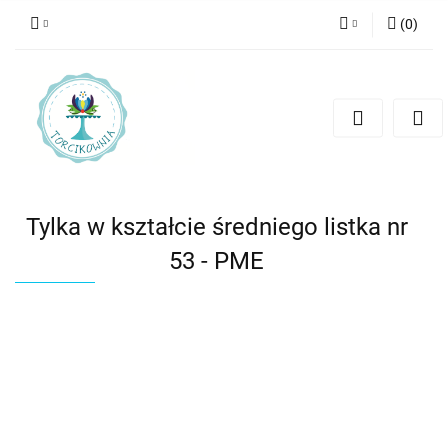
(
0
)
Zaloguj się
Zarejestruj się
Dodaj zgłoszenie
Tylka w kształcie średniego listka nr
53 - PME