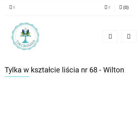
(
0
)
Zaloguj się
Zarejestruj się
Dodaj zgłoszenie
Tylka w kształcie liścia nr 68 - Wilton