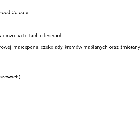
Food Colours.
amszu na tortach i deserach.
krowej, marcepanu, czekolady, kremów maślanych oraz śmietany
azowych).