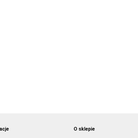
msz w spray'u
Zamsz w spray'u
ARNY 250ml -
Zamsz w spray'u
NAVY BLUE 250ml 
od Colours
NATURAL WHITE 250ml -
89
Food Colours
69.89
Food Colours
69.89
acje
O sklepie