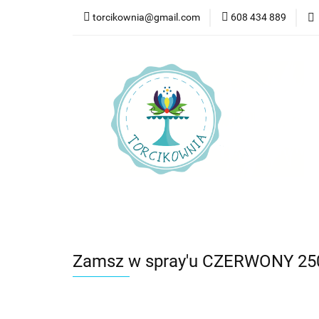
torcikownia@gmail.com
608 434 889
Kateg
Kategorie
Nowości
Bestsellery
Pr
Zamsz w spray'u CZERWONY 250