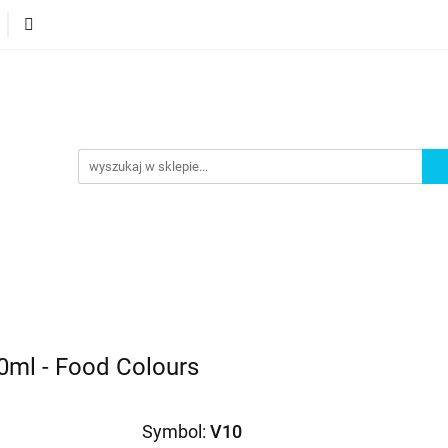
orie
Nowości
Bestsellery
Promocje
Akademi
omocje
Akademia
ml - Food Colours
Symbol:
V10