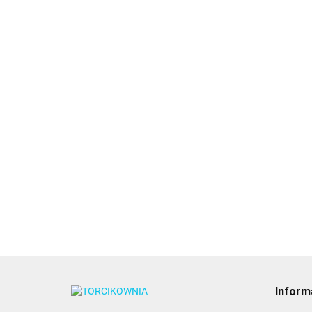
Za
Zamsz w spray'u
Zamsz w spray'u
CZ
BABY PINK 250ml -
BABY BLUE 250ml -
Fo
Food Colours
Food Colours
69.
69.89
69.89
Inform