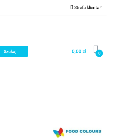
Strefa klienta
a
Zaloguj się
Zarejestruj się
Dodaj zgłoszenie
0,00 zł
0