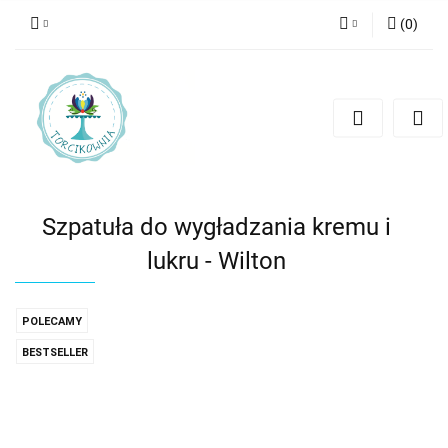
(
0
)
Zaloguj się
Zarejestruj się
Dodaj zgłoszenie
Szpatuła do wygładzania kremu i
lukru - Wilton
POLECAMY
BESTSELLER