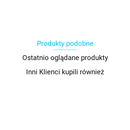
Produkty podobne
Ostatnio oglądane produkty
Inni Klienci kupili również
Packa,
Pędzelki
Grzebienie
Forma
skrobka,
Forma
Kratka do
do
do