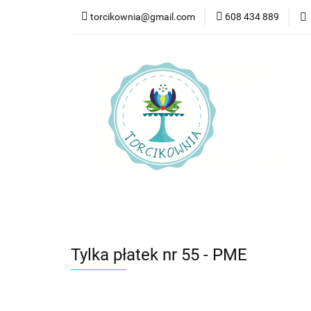
torcikownia@gmail.com
608 434 889
Kateg
Kategorie
Nowości
Bestsellery
Pr
Tylka płatek nr 55 - PME