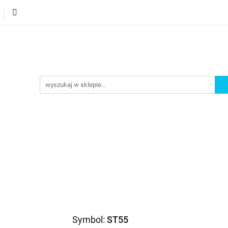
orie
Nowości
Bestsellery
Promocje
Akademi
omocje
Akademia
Symbol:
ST55