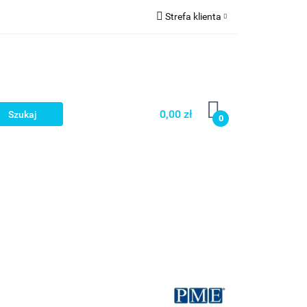
Strefa klienta
a
Zaloguj się
Zarejestruj się
Dodaj zgłoszenie
0,00 zł
0