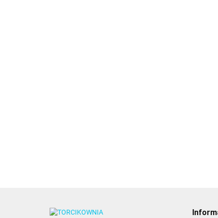
T
k
n
1
Adapter duży (coupler)
Coupler, adapter do
do tylek rosyjskich -
trójkolorowych
Decora
babeczek - Wilton
20.89
20.49
Inform