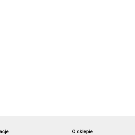
ylka do
Tylka do
Tylka do
aligrafii mała
kaligrafii mała
kaligrafii średnia
r 23 - PME
nr 24 - PME
nr 25 - PME
6.89
16.89
Tylka do płat
16.89
różyczek 56L
leworęczna -
16.89
acje
O sklepie