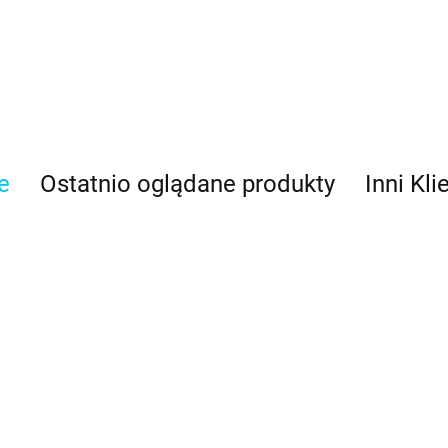
e
Ostatnio oglądane produkty
Inni Kli
ylka do
Tylka do
Tylka do
aligrafii mała
kaligrafii mała
kaligrafii średnia