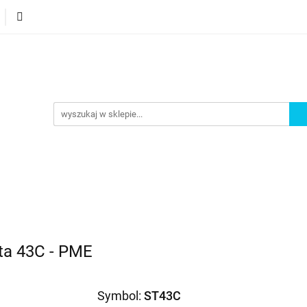
orie
Nowości
Bestsellery
Promocje
Akademi
omocje
Akademia
ta 43C - PME
Symbol:
ST43C