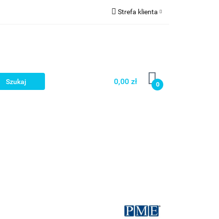
Strefa klienta
a
Zaloguj się
Zarejestruj się
Dodaj zgłoszenie
0,00 zł
0