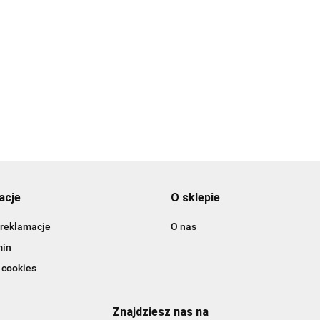
r 23 - PME
nr 24 - PME
nr 25 - PME
6.89
16.89
Tylka do płat
16.89
różyczek 56L
leworęczna -
16.89
acje
O sklepie
 reklamacje
O nas
min
 cookies
Znajdziesz nas na