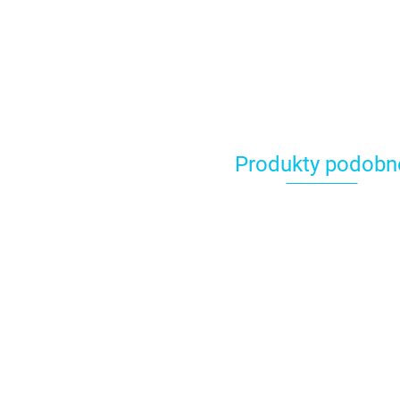
Produkty podobn
T
k