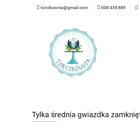
torcikownia@gmail.com
608 434 889
Kateg
Kategorie
Nowości
Bestsellery
Pr
Tylka średnia gwiazdka zamknię