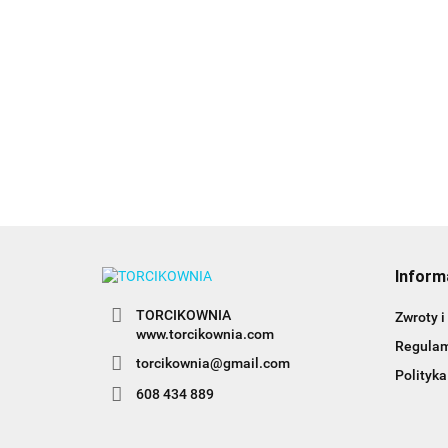
n
1
Adapter duży (coupler)
Coupler, adapter do
do tylek rosyjskich -
trójkolorowych
Decora
babeczek - Wilton
20.89
20.49
Inform
TORCIKOWNIA
Zwroty i
www.torcikownia.com
Regula
torcikownia@gmail.com
Polityka
608 434 889