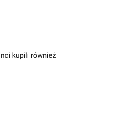
enci kupili również
Tylka do płatków,
różyczek 56R -