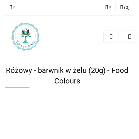
(
0
)
Zaloguj się
Zarejestruj się
Dodaj zgłoszenie
Różowy - barwnik w żelu (20g) - Food
Colours