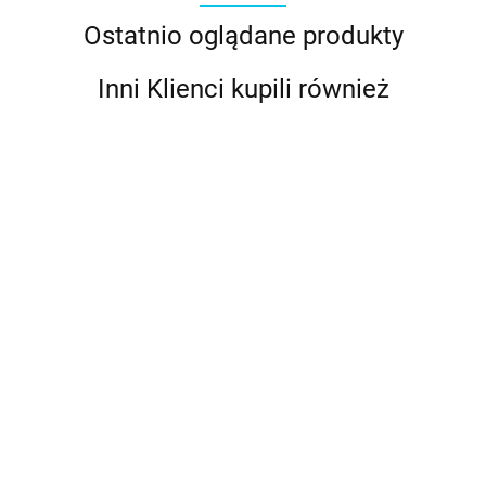
Ostatnio oglądane produkty
Inni Klienci kupili również
Ballet
Błękit
Burgund
Brązowy
Brązowy
Beige
Slipper
nieba -
-
-
-
Chamois
Bursting
Power
barwnik
barwnik
barwnik
barwnik
Power
8.49
10.89
Fire Power
10.89
8.49
10.89
8.49
Gel
w żelu
w żelu
w żelu
w żelu
Gel
Gel
JASNY
(28g) -
8.49
(28g) -
(20g) -
(28g) -
ECRU
CZERWON
RÓŻ
Wilton
Wilton
Food
Wilton
barwnik
barwnik w
barwnik
Colours
w żelu
żelu 20g -
w żelu
20g -
Food
20g -
Food
Colours
Food
Colours