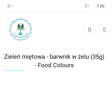
(
0
)
Zaloguj się
Zarejestruj się
Dodaj zgłoszenie
Zieleń miętowa - barwnik w żelu (35g)
- Food Colours