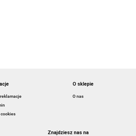
r 23 - PME
nr 24 - PME
nr 25 - PME
6.89
16.89
Tylka do płat
16.89
różyczek 56L
leworęczna -
16.89
acje
O sklepie
 reklamacje
O nas
min
 cookies
Znajdziesz nas na