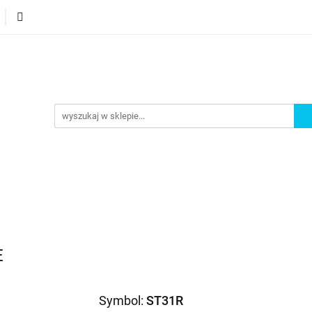
orie
Nowości
Bestsellery
Promocje
Akademi
omocje
Akademia
E
Symbol:
ST31R