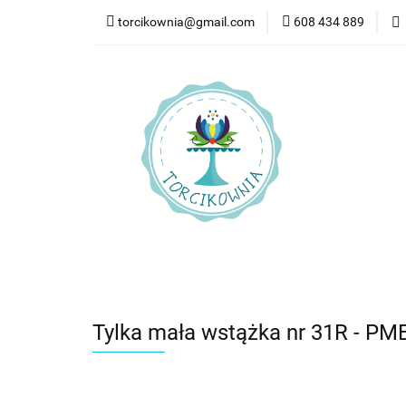
torcikownia@gmail.com
608 434 889
Kateg
Kategorie
Nowości
Bestsellery
Pr
Tylka mała wstążka nr 31R - PM