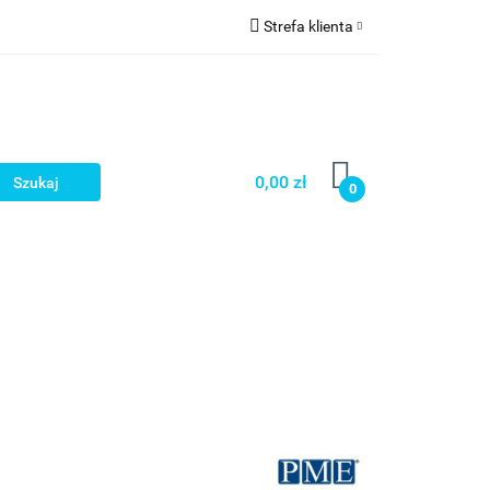
Strefa klienta
a
Zaloguj się
Zarejestruj się
Dodaj zgłoszenie
0,00 zł
0