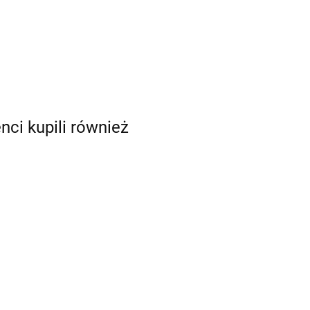
enci kupili również
Tylka do płatków,
różyczek 56R -