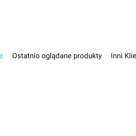
e
Ostatnio oglądane produkty
Inni Kli
ylka do
Tylka do
Tylka do
aligrafii mała
kaligrafii mała
kaligrafii średnia