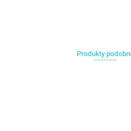
Produkty podobn
T
k