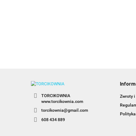
n
1
Adapter duży (coupler)
Coupler, adapter do
do tylek rosyjskich -
trójkolorowych
Decora
babeczek - Wilton
20.89
20.49
Inform
TORCIKOWNIA
Zwroty i
www.torcikownia.com
Regula
torcikownia@gmail.com
Polityka
608 434 889