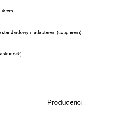
lukrem.
e standardowym adapterem (couplerem).
eplatanek)
Producenci