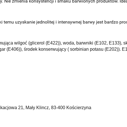
. Nie zmienia konsystencji i smaku barwionych produktów. Idea
 temu uzyskanie jednolitej i intensywnej barwy jest bardzo pros
mująca wilgoć (glicerol (E422)), woda, barwniki (E102, E133), 
agar (E406)), środek konserwujący ( sorbinian potasu (E202)).
Akacjowa 21, Mały Klincz, 83-400 Kościerzyna