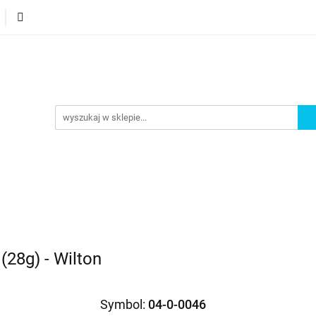
orie
Nowości
Bestsellery
Promocje
Akademi
omocje
Akademia
(28g) - Wilton
Symbol:
04-0-0046