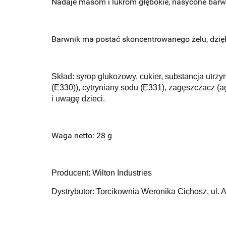
Nadaje masom i lukrom głębokie, nasycone barwy
Barwnik ma postać skoncentrowanego żelu, dzięki
Skład:
syrop glukozowy, cukier, substancja utrzy
(E330)), cytryniany sodu (E331), zagęszczacz (
i uwagę dzieci.
Waga netto: 28 g
Producent: Wilton Industries
Dystrybutor: Torcikownia Weronika Cichosz, ul. 