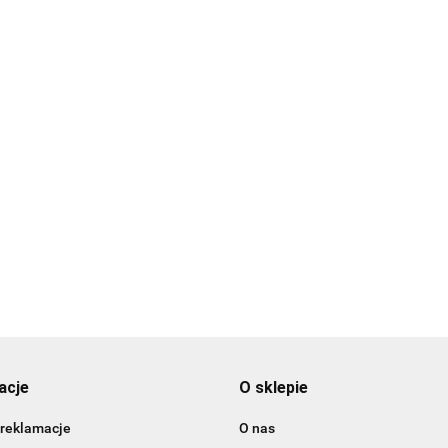
kit nieba -
Błękitny -
wnik w
B
barwnik w żelu
Bordowy, burgund
Brąz czekoladowy
u (28g) -
b
(35g) - Food
89
- barwnik w żelu
- barwnik w żelu
11.49
ton
(
Colours
(35g) - Food
1
(35g) - Food
C
11.49
11.49
Colours
Colours
acje
O sklepie
 reklamacje
O nas