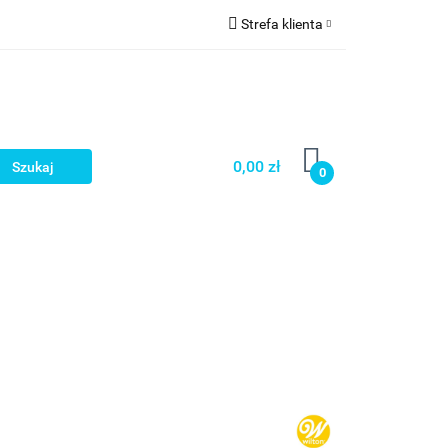
Strefa klienta
a
Zaloguj się
Zarejestruj się
Dodaj zgłoszenie
0,00 zł
0