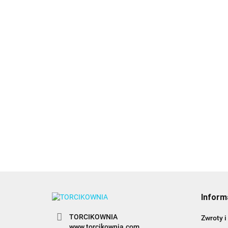
Błę
bar
żel
10.
Wil
Beige Chamois Power
Ballet Slipper Power
Gel ECRU barwnik w
Gel JASNY RÓŻ
żelu 20g - Food
8.49
barwnik w żelu 20g -
Colours
8.49
Food Colours
Inform
TORCIKOWNIA
Zwroty i
www.torcikownia.com