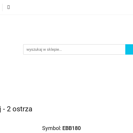
orie
Nowości
Bestsellery
Promocje
Akademi
omocje
Akademia
 - 2 ostrza
Symbol:
EBB180