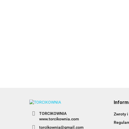
Butelka, pojemnik do
Gąbka do modelowania
dekoracji - PME
kwiatów - PME
M
10.89
16.89
m
1
Inform
TORCIKOWNIA
Zwroty i
www.torcikownia.com
Regula
torcikownia@gmail.com