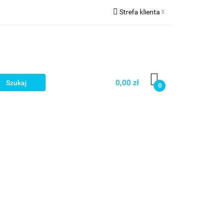
Strefa klienta
a
Zaloguj się
Zarejestruj się
Dodaj zgłoszenie
0,00 zł
0