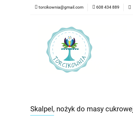
torcikownia@gmail.com
608 434 889
Kateg
Kategorie
Nowości
Bestsellery
Pr
Skalpel, nożyk do masy cukrowej