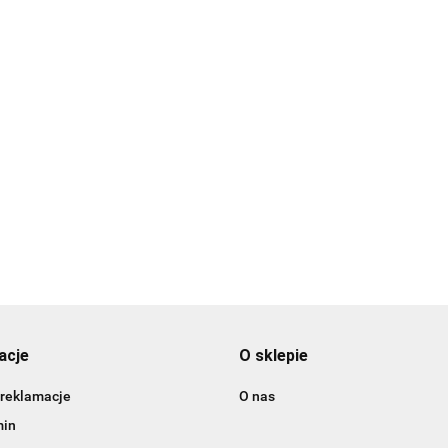
Szpatu
ata silikonowa do
Narzędzia do modelowania,
łopatk
akaroników 28 x 39 cm
kulki metalowe 4szt.
10.49
6.98
14.49
acje
O sklepie
 reklamacje
O nas
min