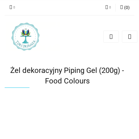
(
0
)
Zaloguj się
Zarejestruj się
Dodaj zgłoszenie
Żel dekoracyjny Piping Gel (200g) -
Food Colours