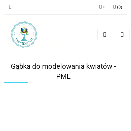
(
0
)
Zaloguj się
Zarejestruj się
Dodaj zgłoszenie
Gąbka do modelowania kwiatów -
PME