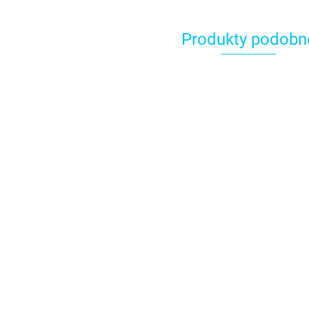
Produkty podobn
Gąbka do m
kwiatów - 
16.89