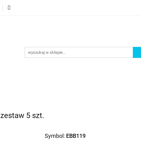
orie
Nowości
Bestsellery
Promocje
Akademi
omocje
Akademia
 zestaw 5 szt.
Symbol:
EBB119