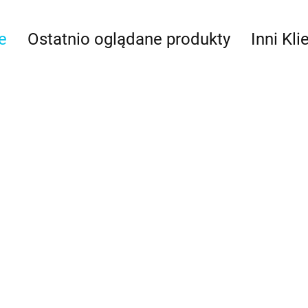
e
Ostatnio oglądane produkty
Inni Kli
odelowania
PME
Mata do pieczenia
Mata silikonowa
wzmacniana 42 x 29,5 cm
makaroników 28