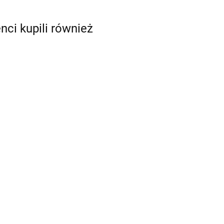
enci kupili również
 do
Narzędzia do modelowania, kulki
 x 39 cm