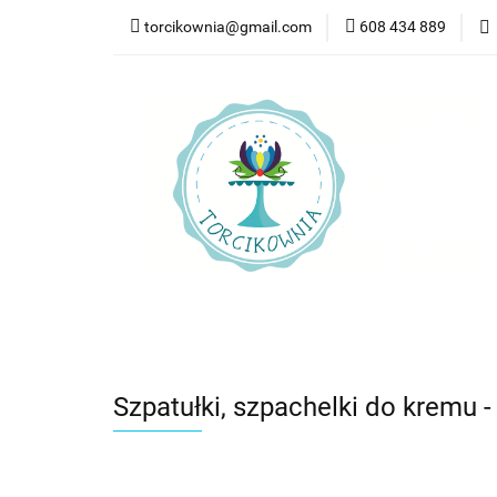
torcikownia@gmail.com
608 434 889
Kateg
Kategorie
Nowości
Bestsellery
Pr
Szpatułki, szpachelki do kremu -