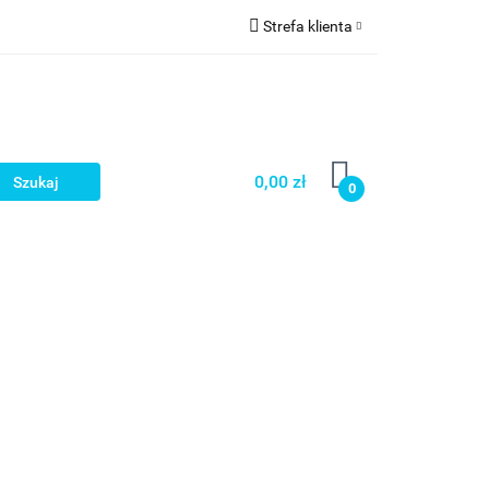
Strefa klienta
a
Zaloguj się
Zarejestruj się
Dodaj zgłoszenie
0,00 zł
0