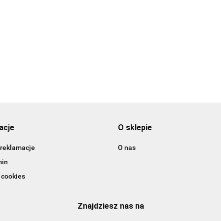
21.98
16.98
acje
O sklepie
 reklamacje
O nas
min
 cookies
Znajdziesz nas na