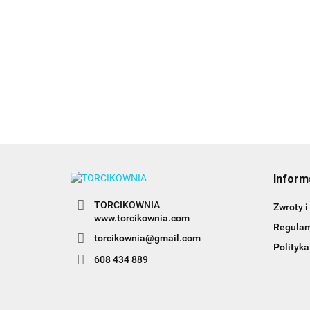
Coupler, adapter do trójkolorowych
babeczek - Wilton
20.49
Inform
TORCIKOWNIA
Zwroty i
www.torcikownia.com
Regula
torcikownia@gmail.com
Polityka
608 434 889