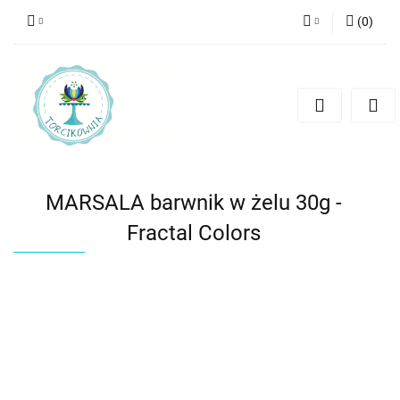
(
0
)
Zaloguj się
Zarejestruj się
Dodaj zgłoszenie
MARSALA barwnik w żelu 30g -
Fractal Colors