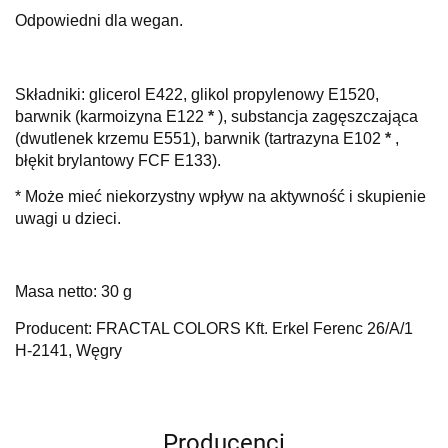
Odpowiedni dla wegan.
Składniki:
glicerol E422, glikol propylenowy E1520,
barwnik (karmoizyna E122
*
), substancja zagęszczająca
(dwutlenek krzemu E551), barwnik (tartrazyna E102
*
,
błękit brylantowy FCF E133).
* Może mieć niekorzystny wpływ na aktywność i skupienie
uwagi u dzieci.
Masa netto: 30 g
Producent: FRACTAL COLORS Kft. Erkel Ferenc 26/A/1
H-2141, Węgry
Producenci