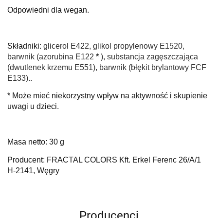
Odpowiedni dla wegan.
Składniki:
glicerol E422, glikol propylenowy E1520,
barwnik (azorubina E122
*
), substancja zagęszczająca
(dwutlenek krzemu E551), barwnik (błękit brylantowy FCF
E133).
.
* Może mieć niekorzystny wpływ na aktywność i skupienie
uwagi u dzieci.
Masa netto: 30 g
Producent: FRACTAL COLORS Kft. Erkel Ferenc 26/A/1
H-2141, Węgry
Producenci