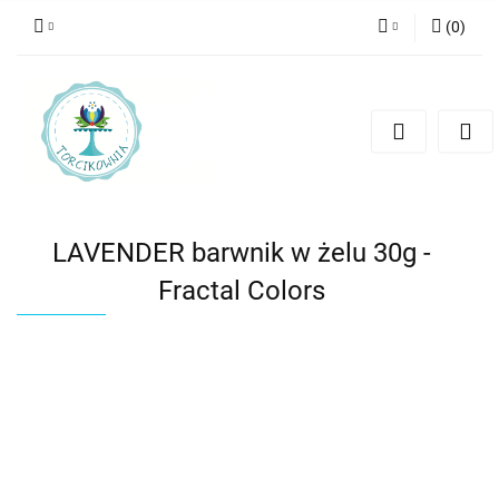
(
0
)
Zaloguj się
Zarejestruj się
Dodaj zgłoszenie
LAVENDER barwnik w żelu 30g -
Fractal Colors