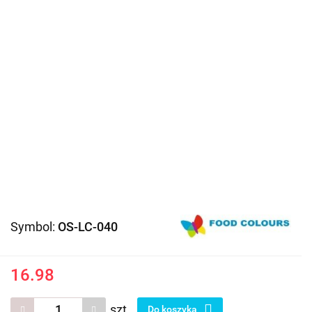
Symbol:
OS-LC-040
16.98
szt.
Do koszyka