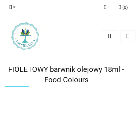
(
0
)
Zaloguj się
Zarejestruj się
Dodaj zgłoszenie
FIOLETOWY barwnik olejowy 18ml -
Food Colours