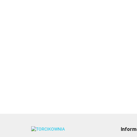
Błękit 
- barwn
żelu (2
10.89
Beige Chamois
Wilton
Ballet Slipper Power
Power Gel ECRU
Gel JASNY RÓŻ
barwnik w żelu 20g
8.49
barwnik w żelu 20g -
- Food Colours
8.49
Food Colours
Inform