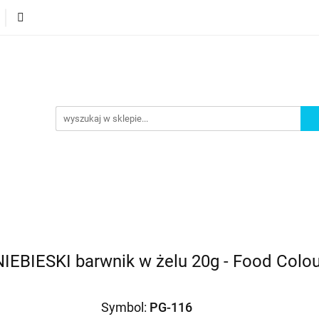
orie
Nowości
Bestsellery
Promocje
Akademi
omocje
Akademia
IEBIESKI barwnik w żelu 20g - Food Colo
Symbol:
PG-116