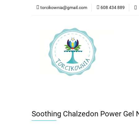
torcikownia@gmail.com
608 434 889
Kateg
Kategorie
Nowości
Bestsellery
Pr
Soothing Chalzedon Power Gel N