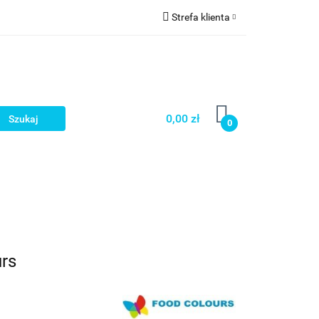
Strefa klienta
a
Zaloguj się
Zarejestruj się
Dodaj zgłoszenie
0,00 zł
0
urs