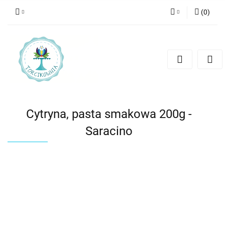
(
0
)
Zaloguj się
Zarejestruj się
Dodaj zgłoszenie
Cytryna, pasta smakowa 200g -
Saracino