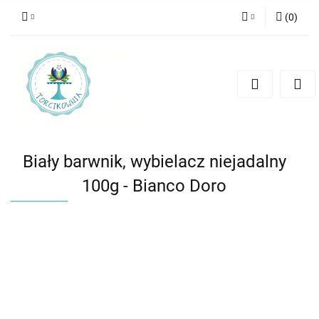
(
0
)
Zaloguj się
Zarejestruj się
Dodaj zgłoszenie
Biały barwnik, wybielacz niejadalny
100g - Bianco Doro