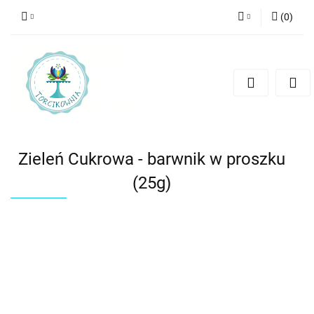
(
0
)
Zaloguj się
Zarejestruj się
Dodaj zgłoszenie
Zieleń Cukrowa - barwnik w proszku
(25g)