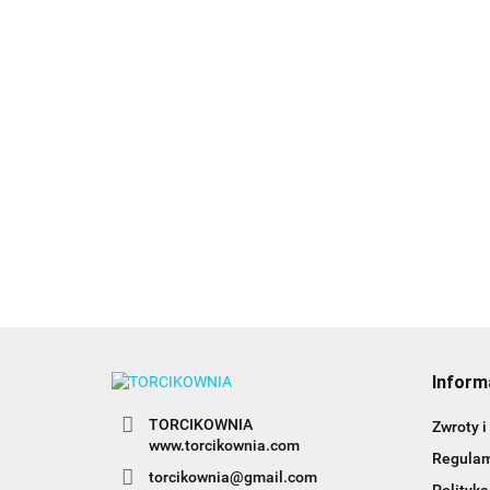
Barwnik ol
Barwnik olejowy
Barwnik olejowy
BLACK 20ml
BABY PINK 20ml -
BABY BLUE 20ml -
Colour Mill
26.99
Colour Mill
Colour Mill
26.99
26.99
Inform
TORCIKOWNIA
Zwroty i
www.torcikownia.com
Regula
torcikownia@gmail.com