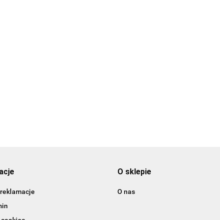
ejowy
Barwnik olejowy
Barwnik olejowy
Barw
Barwnik olejowy
 -
BLUSH 20ml -
CANDY 20ml -
CARA
BURGUNDY 20ml -
Colour Mill
Colour Mill
Colou
26.99
26.99
Colour Mill
26.9
26.99
acje
O sklepie
 reklamacje
O nas
min