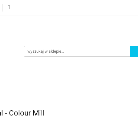
orie
Nowości
Bestsellery
Promocje
Akademi
omocje
Akademia
- Colour Mill