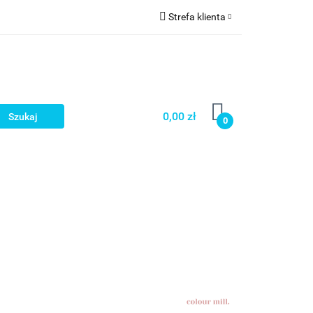
Strefa klienta
a
Zaloguj się
Zarejestruj się
Dodaj zgłoszenie
0,00 zł
0