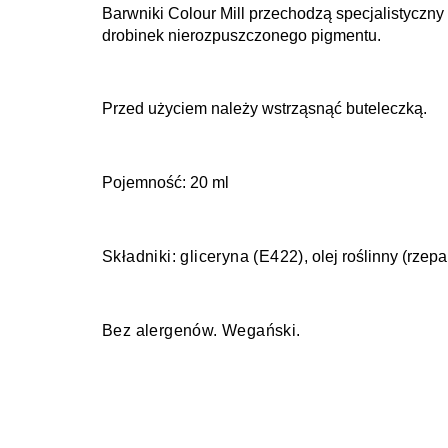
Barwniki Colour Mill przechodzą specjalistyczny 
drobinek nierozpuszczonego pigmentu.
Przed użyciem należy wstrząsnąć buteleczką.
Pojemność: 20 ml
Składniki:
g
liceryna (E422)
, olej roślinny (rze
Bez alergenów. Wegański.