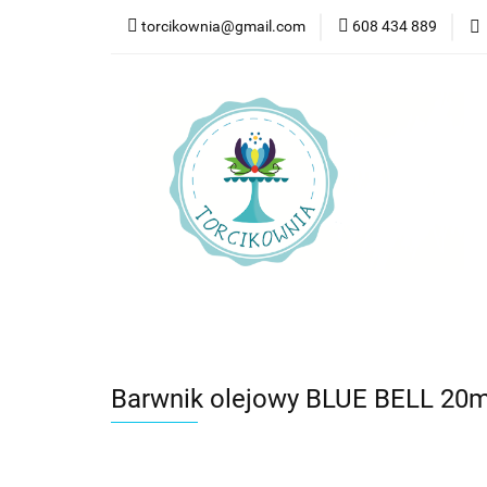
torcikownia@gmail.com
608 434 889
Kateg
Kategorie
Nowości
Bestsellery
Pr
Barwnik olejowy BLUE BELL 20ml 