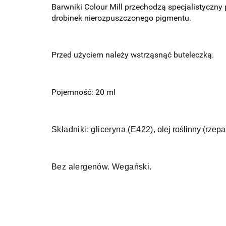
Barwniki Colour Mill przechodzą specjalistyczny 
drobinek nierozpuszczonego pigmentu.
Przed użyciem należy wstrząsnąć buteleczką.
Pojemność: 20 ml
Składniki:
g
liceryna (E422)
, olej roślinny (rze
Bez alergenów. Wegański.