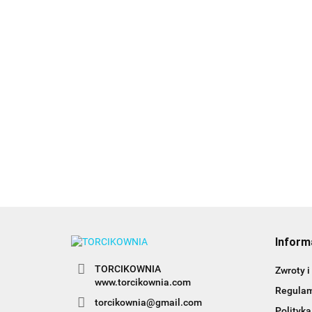
Barwnik ole
Barwnik olejowy
Barwnik olejowy
BLACK 20ml
BABY PINK 20ml -
BABY BLUE 20ml -
Colour Mill
26.99
Colour Mill
Colour Mill
26.99
26.99
Inform
TORCIKOWNIA
Zwroty i
www.torcikownia.com
Regula
torcikownia@gmail.com
Polityka