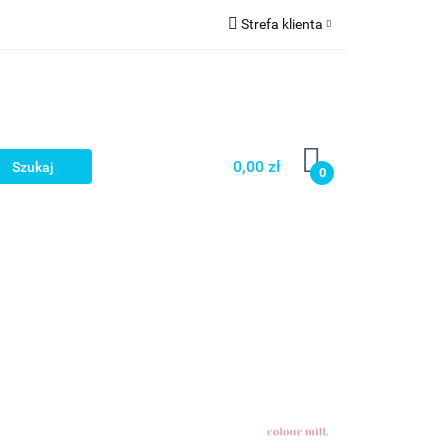
Strefa klienta
a
Zaloguj się
Zarejestruj się
Dodaj zgłoszenie
0,00 zł
0