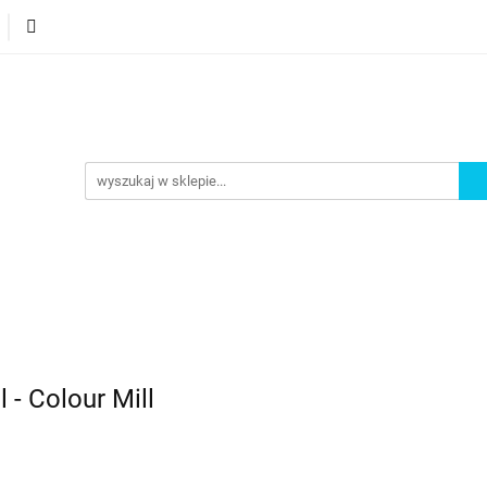
orie
Nowości
Bestsellery
Promocje
Akademi
omocje
Akademia
- Colour Mill