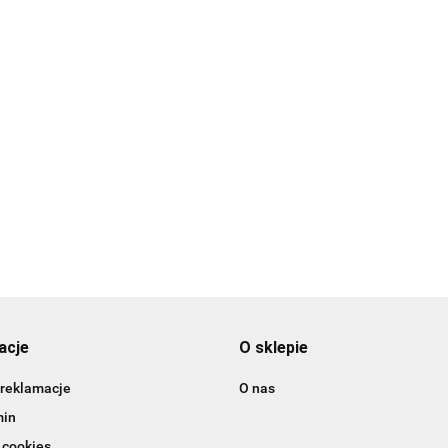
jowy
Barwnik olejowy
Barw
Barwnik olejowy
Barwnik olejowy
 -
BLUSH 20ml -
CAND
BLUE BELL 20ml -
BURGUNDY 20ml -
Colour Mill
Colou
26.99
26.9
Colour Mill
Colour Mill
26.99
26.99
acje
O sklepie
 reklamacje
O nas
min
 cookies