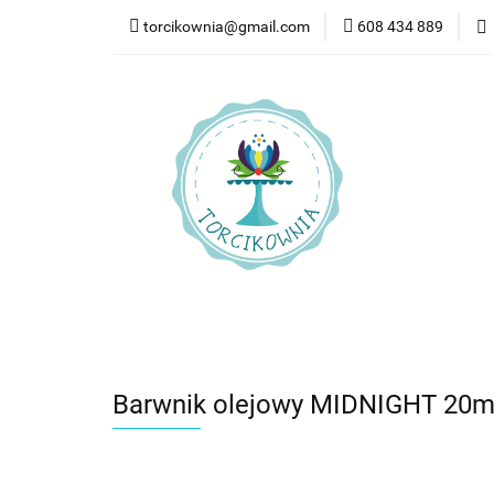
torcikownia@gmail.com
608 434 889
Kateg
Kategorie
Nowości
Bestsellery
Pr
Barwnik olejowy MIDNIGHT 20ml 