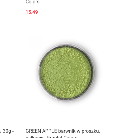
Colors
15.49
 30g -
GREEN APPLE barwnik w proszku,
pyłkowy - Fractal Colors