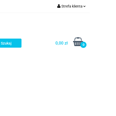
Strefa klienta
a
Zaloguj się
Zarejestruj się
Dodaj zgłoszenie
0,00 zł
0