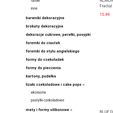
ALMOND
farbki
Fractal
inne
15.49
barwniki dekoracyjne
brokaty dekoracyjne
dekoracje cukrowe, perełki, posypki
foremki do ciastek
foremki do stylu angielskiego
formy do czekoladek
formy do pieczenia
kartony, pudełka
lizaki czekoladowe i cake pops
akcesoria
pastylki czekoladowe
maty i formy silikonowe
BLUE D