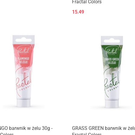
Fractal Colors
15.49
GO barwnik w żelu 30g -
GRASS GREEN barwnik w żelu
 Colors
Fractal Colors