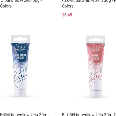
 barwnik w żelu 30g -
AZURE barwnik w żelu 30g - F
 Colors
Colors
15.49
ENIM barwnik w żelu 30g -
BLUSH barwnik w żelu 30g - F