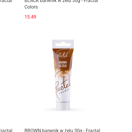
ractal
BLACK barwnik w żelu 30g - Fractal
Colors
15.49
ractal
BROWN barwnik w żelu 30g - Fractal