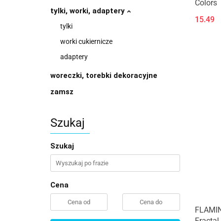
Colors
tylki, worki, adaptery
15.49
tylki
worki cukiernicze
adaptery
woreczki, torebki dekoracyjne
zamsz
Szukaj
Szukaj
Cena
FLAMIN
Fractal