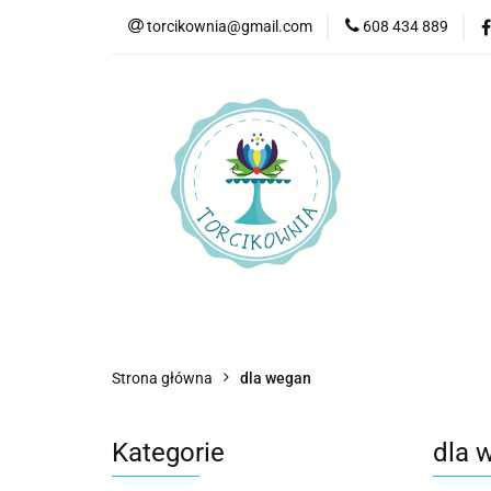
torcikownia@gmail.com
608 434 889
Kateg
Kategorie
Nowości
Bestsellery
P
Strona główna
dla wegan
Kategorie
dla 