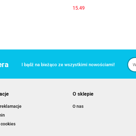
15.49
era
I bądź na bieżąco ze wszystkimi nowościami!
acje
O sklepie
 reklamacje
O nas
min
 cookies