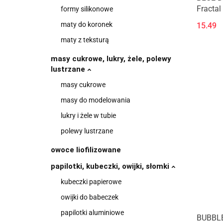
Fractal
formy silikonowe
maty do koronek
15.49
maty z teksturą
masy cukrowe, lukry, żele, polewy
lustrzane
masy cukrowe
masy do modelowania
lukry i żele w tubie
polewy lustrzane
owoce liofilizowane
papilotki, kubeczki, owijki, słomki
kubeczki papierowe
owijki do babeczek
papilotki aluminiowe
BUBBLE