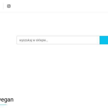
orie
Nowości
Bestsellery
Promocje
Akademi
romocje
Akademia
wegan