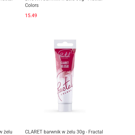
Colors
15.49
 żelu
CLARET barwnik w żelu 30g - Fractal