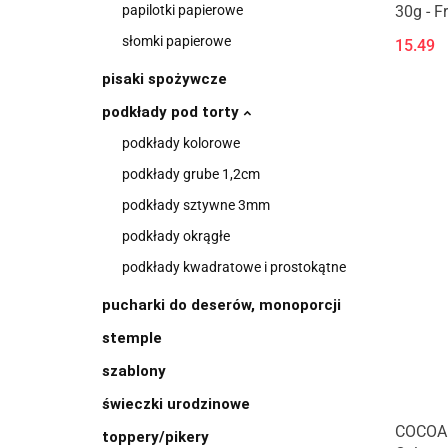
30g - F
papilotki papierowe
słomki papierowe
15.49
pisaki spożywcze
podkłady pod torty
podkłady kolorowe
podkłady grube 1,2cm
podkłady sztywne 3mm
podkłady okrągłe
podkłady kwadratowe i prostokątne
pucharki do deserów, monoporcji
stemple
szablony
świeczki urodzinowe
COCOA b
toppery/pikery